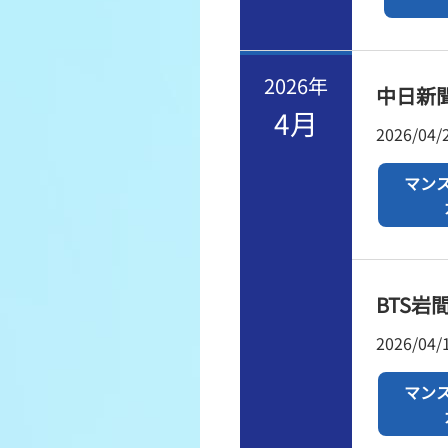
2026年
中日新
4月
2026/04/
マン
BTS岩
2026/04/
マン