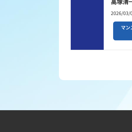
高塚清
2026/03/
マン