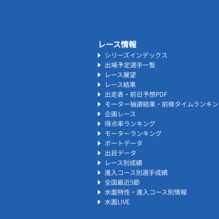
レース情報
シリーズインデックス
出場予定選手一覧
レース展望
レース結果
出走表・前日予想PDF
モーター抽選結果・前検タイムランキン
企画レース
得点率ランキング
モーターランキング
ボートデータ
出目データ
レース別成績
進入コース別選手成績
全国最近5節
水面特性・進入コース別情報
水面LIVE