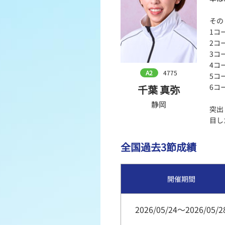
その
1コ
2コー
3コ
4コー
A2
4775
5コ
6コー
千葉 真弥
静岡
突出
目し
全国過去3節成績
開催期間
2026/05/24～2026/05/2