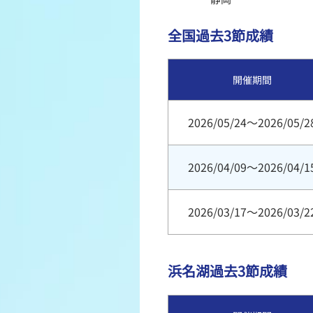
全国過去3節成績
開催期間
2026/05/24～2026/05/2
2026/04/09～2026/04/1
2026/03/17～2026/03/2
浜名湖過去3節成績