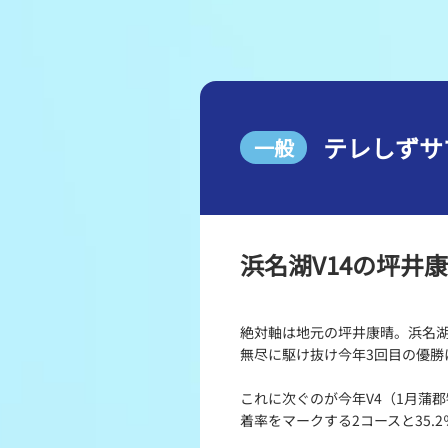
レース結果
出走表・前日予想PDF
モーター抽選結果・前検
テレしずサ
一般
企画レース
得点率ランキング
浜名湖V14の坪井
絶対軸は地元の坪井康晴。浜名湖
無尽に駆け抜け今年3回目の優勝
これに次ぐのが今年V4（1月蒲
着率をマークする2コースと35.2