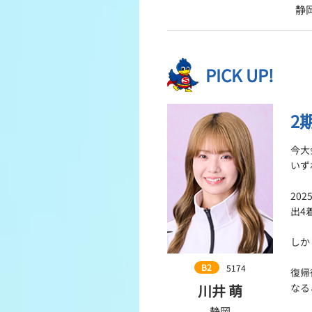
静
PICK UP!
2
今大
いず
20
出4
しか
B2
5174
復帰
なる
川井 萌
静岡