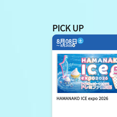
レース結果
出走表・前日予想PDF
PICK UP
モーター抽選結果・前検
8月08日
土
〜 8月26日
水
企画レース
得点率ランキング
HAMANAKO ICE expo 2026