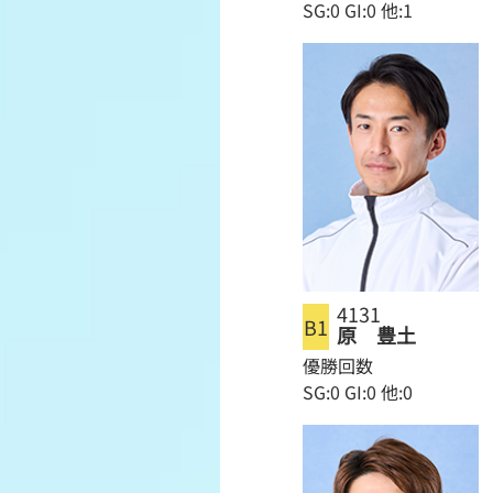
SG:0 GI:0 他:1
4131
B1
原 豊土
優勝回数
SG:0 GI:0 他:0