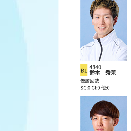
4840
B1
鈴木 秀茉
優勝回数
SG:0 GI:0 他:0