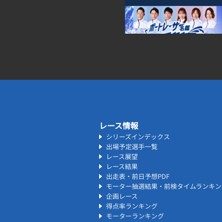
レース情報
シリーズインデックス
出場予定選手一覧
レース展望
レース結果
出走表・前日予想PDF
モーター抽選結果・前検タイムランキン
企画レース
得点率ランキング
モーターランキング