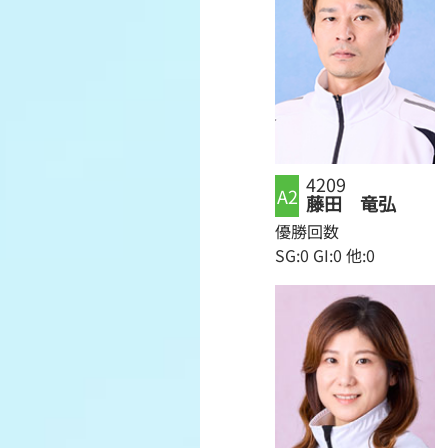
4209
A2
藤田 竜弘
優勝回数
SG:0 GI:0 他:0