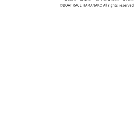
©︎
BOAT RACE HAMANAKO All rights reserved