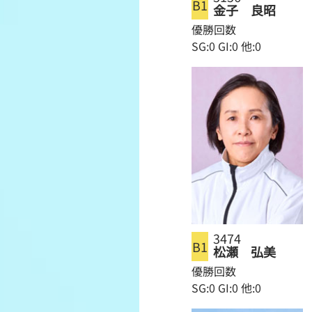
B1
金子 良昭
優勝回数
SG:0 GI:0 他:0
3474
B1
松瀬 弘美
優勝回数
SG:0 GI:0 他:0