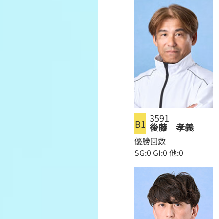
3591
B1
後藤 孝義
優勝回数
SG:0 GI:0 他:0