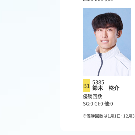
5385
B1
鈴木 柊介
優勝回数
SG:0 GI:0 他:0
※優勝回数は1月1日~12月