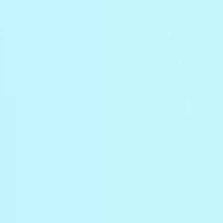
レース結果
出走表・前日予想PDF
モーター抽選結果・前検
企画レース
得点率ランキング