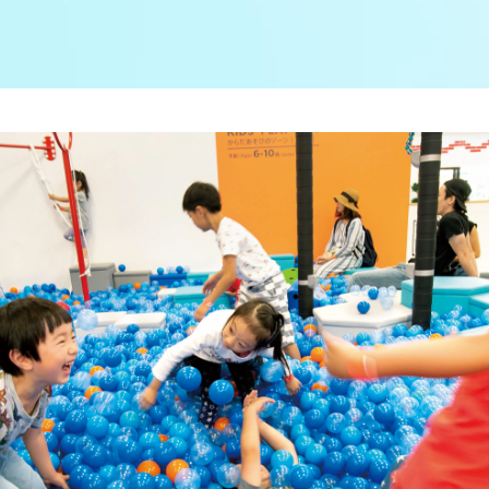
メンバーズルーム
レース別成績
グルメ案内
進入コース別選手成績
外向発売所ウィンピア
全国最近5節
Mooovi浜名湖
水面特性・進入コース別情報
特別観覧施設ROKU浜名湖
水面LIVE