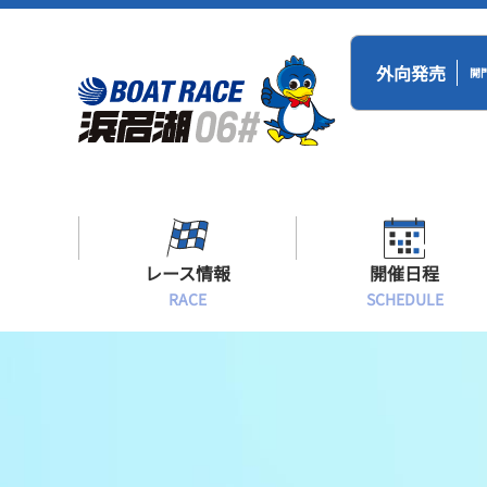
外向発売
開
レース情報
開催日程
RACE
SCHEDULE
シリーズインデックス
BR浜名湖・BT
開催日程
出場予定選手一覧
レース展望