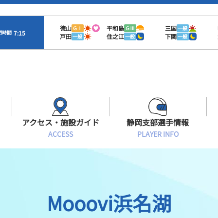
徳山
平和島
三国
ＧⅠ
ＧⅢ
一般
7:15
門時間
戸田
住之江
下関
一般
一般
一般
アクセス・施設ガイド
静岡支部選手情報
ACCESS
PLAYER INFO
Sオラレ浜松
交通アクセス
モーターランキング
静岡支部選手一覧
施設案内
ボートデータ
選手募集
Mooovi浜名湖
有料席情報
出目データ
レーサーズファイル