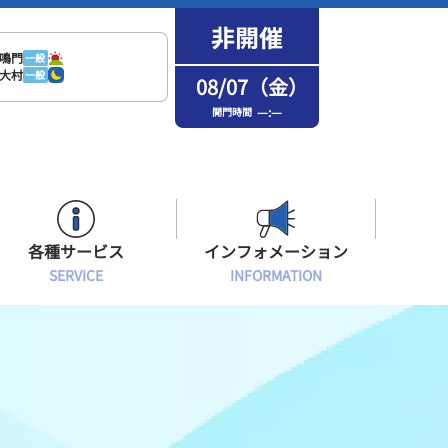
鳴門
一般
大村
一般
08/07（金）
—:—
開門時間
各種サービス
インフォメーション
SERVICE
INFORMATION
はまなPo！カード会員
場内フリーWi-Fiご案内
インフォメーション
メンバーズルーム会員
ボートレース浜名湖の楽しみ方
イベント・ファンサービス
選手応援横断幕について
オラレ浜松