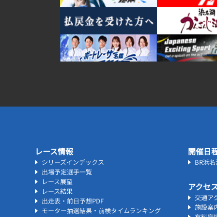
レース情報
開催日
シリーズインデックス
BR浜
出場予定選手一覧
レース展望
アクセ
レース結果
交通ア
出走表・前日予想PDF
施設案
モーター抽選結果・前検タイムランキング
有料席