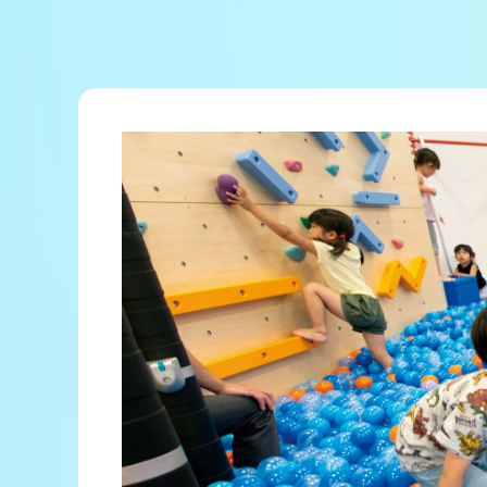
レース結果
出走表・前日予想PDF
モーター抽選結果・前検タイムランキング
企画レース
得点率ランキング