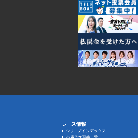
レース情報
シリーズインデックス
出場予定選手一覧