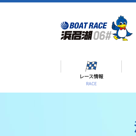
レース情報
RACE
シリーズインデックス
出場予定選手一覧
レース展望