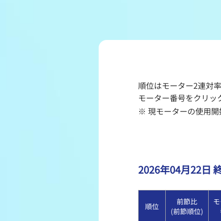
レース結果
出走表・前日予想PDF
モーター抽選結果・前検
順位はモーター2連対
企画レース
モーター番号をクリッ
※ 現モーターの使用開始
得点率ランキング
2026年04月22日
前節比
モ
順位
(前節順位)