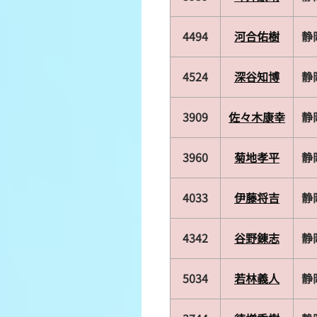
4494
河合佑樹
静
4524
深谷知博
静
3909
佐々木康幸
静
3960
菊地孝平
静
4033
伊藤将吉
静
4342
谷野錬志
静
5034
若林義人
静