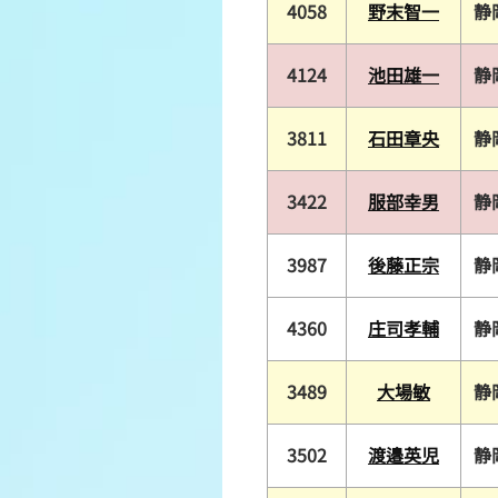
4058
野末智一
静
4124
池田雄一
静
3811
石田章央
静
3422
服部幸男
静
3987
後藤正宗
静
4360
庄司孝輔
静
3489
大場敏
静
3502
渡邉英児
静