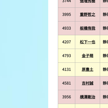
3744
徳増秀樹
静
3995
重野哲之
静
4933
板橋侑我
静
4207
松下一也
静
4793
金子萌
静
4131
原豊土
静
4581
吉村誠
静
3956
横澤剛治
静