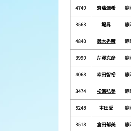
4740
齋藤達希
静
3563
堤昇
静
4840
鈴木秀茉
静
3990
芹澤克彦
静
4068
幸田智裕
静
3474
松瀬弘美
静
5248
本田愛
静
3518
倉田郁美
静