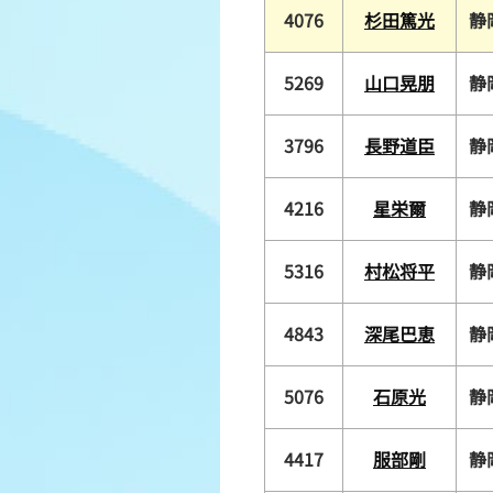
4076
杉田篤光
静
5269
山口晃朋
静
3796
長野道臣
静
4216
星栄爾
静
5316
村松将平
静
4843
深尾巴恵
静
5076
石原光
静
4417
服部剛
静