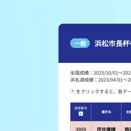
レース結果
出走表・前日予想PDF
モーター抽選結果・前検
浜松市長杯
一般
企画レース
得点率ランキング
全国成績：2025/10/01～2026
浜名湖成績：2023/04/01～202
をクリックすると、各デ
登録番号
選手名
支
3959
坪井康晴
静