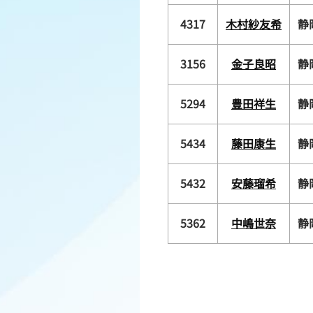
4317
木村紗友希
静
3156
金子良昭
静
5294
豊田祥生
静
5434
藤田康生
静
5432
安藤瑠希
静
5362
中嶋世奈
静