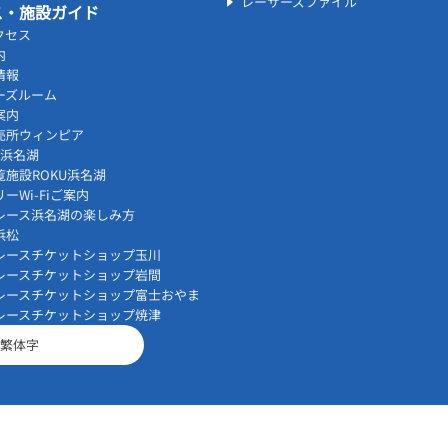
レーサーズファイル
ス・施設ガイド
クセス
内
情報
ーズルーム
案内
売所ウィンピア
vi浜名湖
覧施設ROKU浜名湖
ーWi-Fiご案内
レース浜名湖の楽しみ方
浜松
レースチケットショップ玉川
レースチケットショップ岩間
レースチケットショップ富士おやま
レースチケットショップ焼津
繁体字