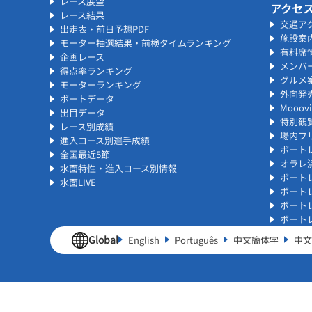
レース展望
アクセ
レース結果
交通ア
出走表・前日予想PDF
施設案
モーター抽選結果・前検タイムランキング
有料席
企画レース
メンバ
得点率ランキング
グルメ
モーターランキング
外向発
ボートデータ
Mooo
出目データ
特別観
レース別成績
場内フリ
進入コース別選手成績
ボート
全国最近5節
オラレ
水面特性・進入コース別情報
ボート
水面LIVE
ボート
ボート
ボート
Global
English
Português
中文簡体字
中文