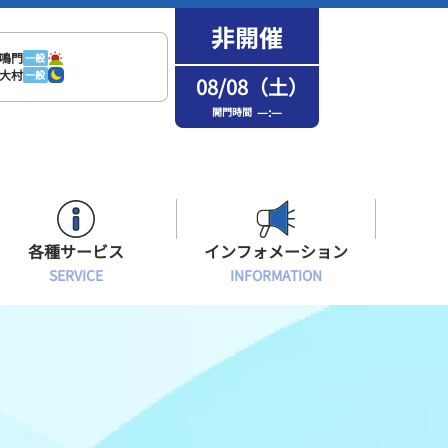
鳴門
一般
大村
一般
08/08（土）
—:—
開門時間
各種サービス
インフォメーション
SERVICE
INFORMATION
はまなPo！カード会員
場内フリーWi-Fiご案内
インフォメーション
メンバーズルーム会員
ボートレース浜名湖の楽しみ方
イベント・ファンサービス
選手応援横断幕について
オラレ浜松