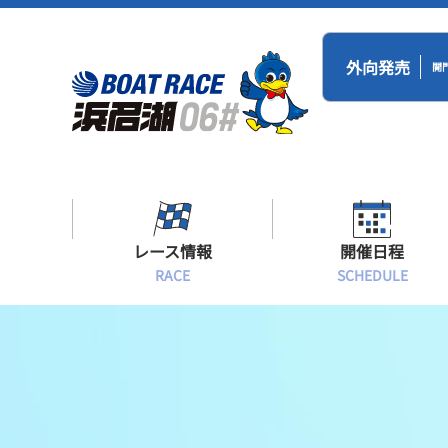
外向発売
開
レース情報
開催日程
RACE
SCHEDULE
シリーズインデックス
BR浜名湖・BT
開催日程
出場予定選手一覧
レース展望