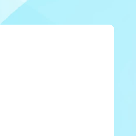
冠レース協賛キャンペーン
ボートレースチケットショップ玉川
＆スポンサー紹介
ボートレースチケットショップ岩間
出走表配布場所
ボートレースチケットショップ富士おやま
コンビニ出走表
ボートレースチケットショップ焼津