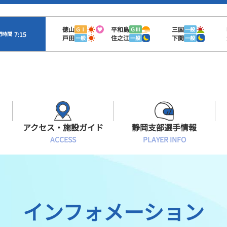
徳山
平和島
三国
ＧⅠ
ＧⅢ
一般
7:15
門時間
戸田
住之江
下関
一般
一般
一般
アクセス・施設ガイド
静岡支部選手情報
ACCESS
PLAYER INFO
Sオラレ浜松
交通アクセス
モーターランキング
静岡支部選手一覧
施設案内
ボートデータ
選手募集
インフォメーション
有料席情報
出目データ
レーサーズファイル