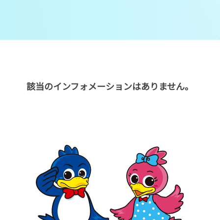
メンバーズルーム
レース別成績
グルメ案内
進入コース別選手成績
外向発売所ウィンピア
全国最近5節
該当のインフォメーションはありません。
Mooovi浜名湖
水面特性・進入コース別情報
特別観覧施設ROKU浜名湖
水面LIVE