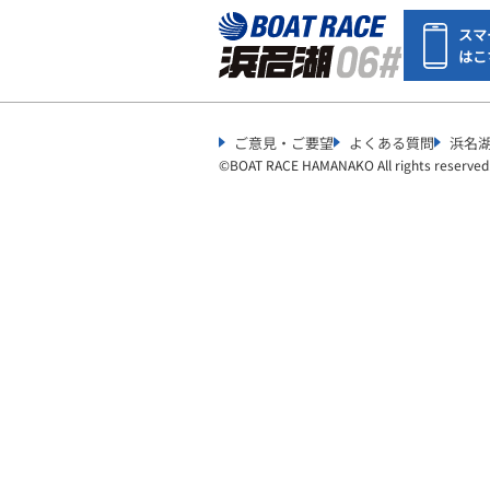
スマ
はこ
ご意見・ご要望
よくある質問
浜名
©︎
BOAT RACE HAMANAKO All rights reserved