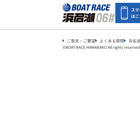
スマ
はこ
ご意見・ご要望
よくある質問
浜名
©︎
BOAT RACE HAMANAKO All rights reserved