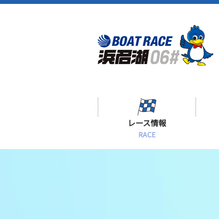
レース情報
RACE
シリーズインデックス
出場予定選手一覧
レース展望