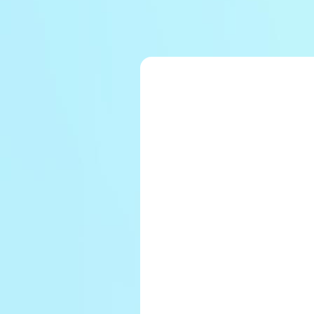
レース結果
出走表・前日予想PDF
モーター抽選結果・前検
企画レース
得点率ランキング