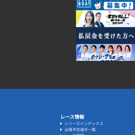
レース情報
シリーズインデックス
出場予定選手一覧