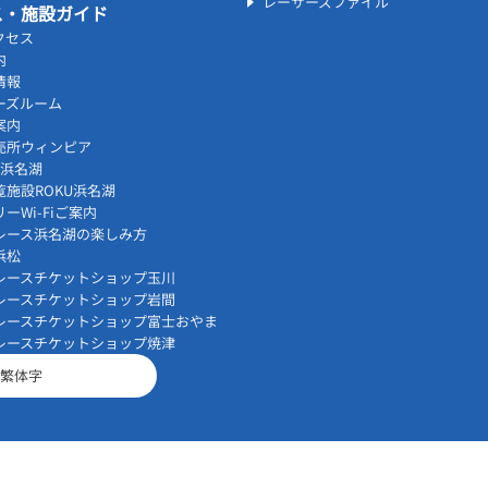
レーサーズファイル
ス・施設ガイド
クセス
内
情報
ーズルーム
案内
売所ウィンピア
vi浜名湖
覧施設ROKU浜名湖
ーWi-Fiご案内
レース浜名湖の楽しみ方
浜松
レースチケットショップ玉川
レースチケットショップ岩間
レースチケットショップ富士おやま
レースチケットショップ焼津
繁体字