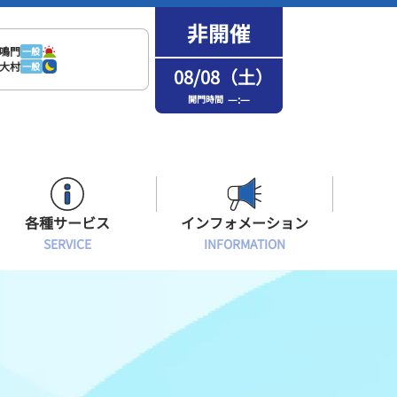
鳴門
一般
大村
一般
08/08（土）
—:—
開門時間
各種サービス
インフォメーション
SERVICE
INFORMATION
はまなPo！カード会員
場内フリーWi-Fiご案内
インフォメーション
メンバーズルーム会員
ボートレース浜名湖の楽しみ方
イベント・ファンサービス
選手応援横断幕について
オラレ浜松