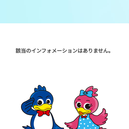
メンバーズルーム
レース別成績
グルメ案内
進入コース別選手成績
外向発売所ウィンピア
全国最近5節
該当のインフォメーションはありません。
Mooovi浜名湖
水面特性・進入コース別情報
特別観覧施設ROKU浜名湖
水面LIVE