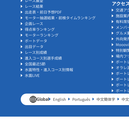
レース展望
アクセ
レース結果
交通ア
出走表・前日予想PDF
施設案
モーター抽選結果・前検タイムランキング
有料席
企画レース
メンバ
得点率ランキング
グルメ
モーターランキング
外向発
ボートデータ
Mooo
出目データ
特別観
レース別成績
場内フリ
進入コース別選手成績
ボート
全国最近5節
オラレ
水面特性・進入コース別情報
ボート
水面LIVE
ボート
ボート
ボート
Global
English
Português
中文簡体字
中文