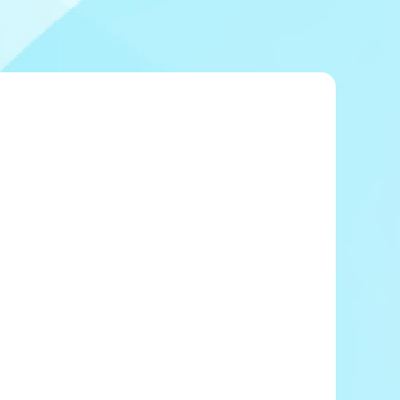
冠レース協賛キャンペーン
ボートレースチケットショップ玉川
＆スポンサー紹介
ボートレースチケットショップ岩間
出走表配布場所
ボートレースチケットショップ富士おやま
コンビニ出走表
ボートレースチケットショップ焼津