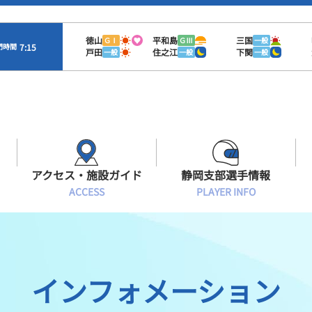
徳山
平和島
三国
ＧⅠ
ＧⅢ
一般
7:15
門時間
戸田
住之江
下関
一般
一般
一般
アクセス・施設ガイド
静岡支部選手情報
ACCESS
PLAYER INFO
Sオラレ浜松
交通アクセス
モーターランキング
静岡支部選手一覧
施設案内
ボートデータ
選手募集
インフォメーション
有料席情報
出目データ
レーサーズファイル