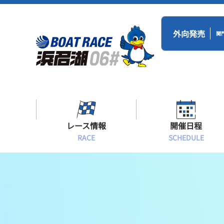
外向発売
開
レース情報
開催日程
RACE
SCHEDULE
シリーズインデックス
BR浜名湖・BT
開催日程
出場予定選手一覧
レース展望