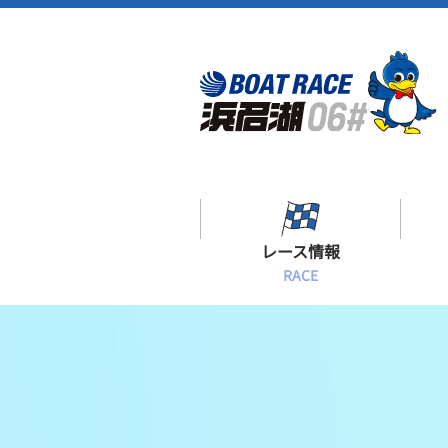
レース情報
RACE
シリーズインデックス
出場予定選手一覧
レース展望