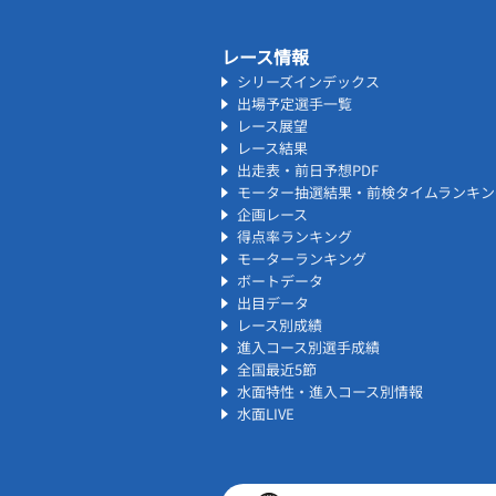
レース情報
シリーズインデックス
出場予定選手一覧
レース展望
レース結果
出走表・前日予想PDF
モーター抽選結果・前検タイムランキン
企画レース
得点率ランキング
モーターランキング
ボートデータ
出目データ
レース別成績
進入コース別選手成績
全国最近5節
水面特性・進入コース別情報
水面LIVE