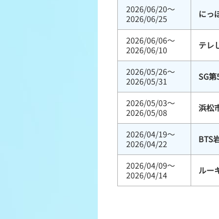
2026/06/20～
にっ
2026/06/25
2026/06/06～
テレ
2026/06/10
2026/05/26～
SG
2026/05/31
2026/05/03～
浜松
2026/05/08
2026/04/19～
BTS
2026/04/22
2026/04/09～
ルー
2026/04/14