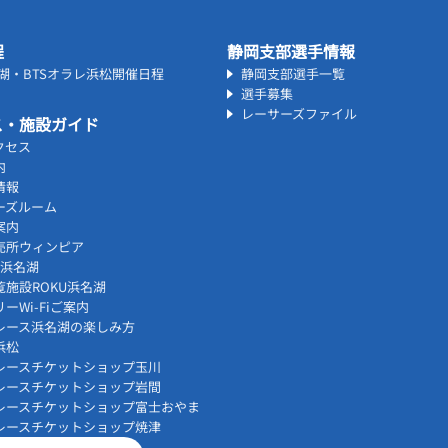
程
静岡支部選手情報
名湖・BTSオラレ浜松開催日程
静岡支部選手一覧
選手募集
レーサーズファイル
ス・施設ガイド
クセス
内
情報
ーズルーム
案内
売所ウィンピア
vi浜名湖
覧施設ROKU浜名湖
ーWi-Fiご案内
レース浜名湖の楽しみ方
浜松
レースチケットショップ玉川
レースチケットショップ岩間
レースチケットショップ富士おやま
レースチケットショップ焼津