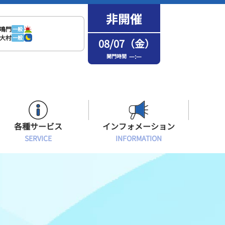
鳴門
一般
大村
一般
08/07（金）
—:—
開門時間
各種サービス
インフォメーション
SERVICE
INFORMATION
はまなPo！カード会員
場内フリーWi-Fiご案内
インフォメーション
メンバーズルーム会員
ボートレース浜名湖の楽しみ方
イベント・ファンサービス
選手応援横断幕について
オラレ浜松