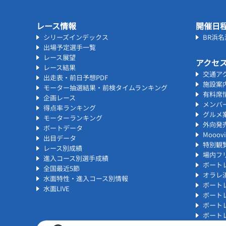
レース情報
開催日
シリーズインデックス
BR浜
出場予定選手一覧
レース展望
アクセ
レース結果
交通ア
出走表・前日予想PDF
施設案
モーター抽選結果・前検タイムランキング
有料席
企画レース
メンバ
得点率ランキング
グルメ
モーターランキング
外向発
ボートデータ
Mooo
出目データ
特別観
レース別成績
場内フリ
進入コース別選手成績
ボート
全国最近5節
オラレ
水面特性・進入コース別情報
ボート
水面LIVE
ボート
ボート
ボート