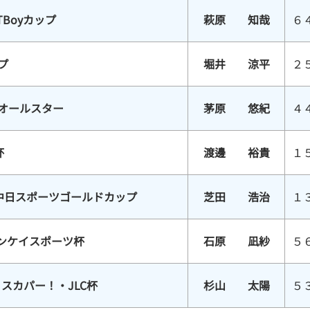
TBoyカップ
萩原 知哉
６
プ
堀井 涼平
２
スオールスター
茅原 悠紀
４
杯
渡邊 裕貴
１
中日スポーツゴールドカップ
芝田 浩治
１
サンケイスポーツ杯
石原 凪紗
５
スカパー！・JLC杯
杉山 太陽
５