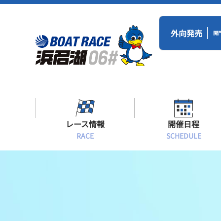
外向発売
開
レース情報
開催日程
RACE
SCHEDULE
シリーズインデックス
BR浜名湖・BT
開催日程
出場予定選手一覧
レース展望