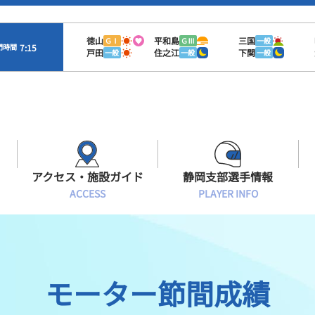
徳山
平和島
三国
ＧⅠ
ＧⅢ
一般
7:15
門時間
戸田
住之江
下関
一般
一般
一般
アクセス・施設ガイド
静岡支部選手情報
ACCESS
PLAYER INFO
Sオラレ浜松
交通アクセス
モーターランキング
静岡支部選手一覧
施設案内
ボートデータ
選手募集
モーター節間成績
有料席情報
出目データ
レーサーズファイル