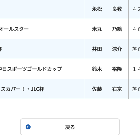
永松 良教
４
スオールスター
米丸 乃絵
４
杯
井田 涼介
落
中日スポーツゴールドカップ
鈴木 裕隆
１
スカパー！・JLC杯
佐藤 右京
落
戻る