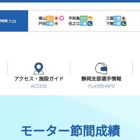
徳山
平和島
三国
ＧⅠ
ＧⅢ
一般
7:15
門時間
戸田
住之江
下関
一般
一般
一般
アクセス・施設ガイド
静岡支部選手情報
ACCESS
PLAYER INFO
Sオラレ浜松
交通アクセス
モーターランキング
静岡支部選手一覧
施設案内
ボートデータ
選手募集
モーター節間成績
有料席情報
出目データ
レーサーズファイル