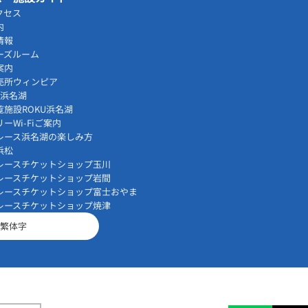
クセス
内
情報
ーズルーム
案内
売所ウィンピア
vi浜名湖
覧施設ROKU浜名湖
ーWi-Fiご案内
レース浜名湖の楽しみ方
浜松
レースチケットショップ玉川
レースチケットショップ岩間
レースチケットショップ富士おやま
レースチケットショップ焼津
繁体字