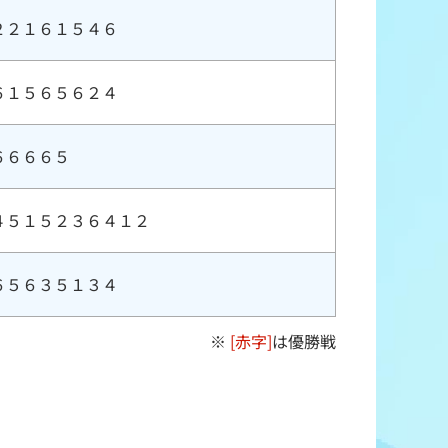
２２１６１５４６
６１５６５６２４
６６６６５
４５１５２３６４１２
６５６３５１３４
※
[赤字]
は優勝戦