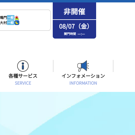
鳴門
一般
大村
一般
08/07（金）
—:—
開門時間
各種サービス
インフォメーション
SERVICE
INFORMATION
はまなPo！カード会員
場内フリーWi-Fiご案内
インフォメーション
メンバーズルーム会員
ボートレース浜名湖の楽しみ方
イベント・ファンサービス
選手応援横断幕について
オラレ浜松