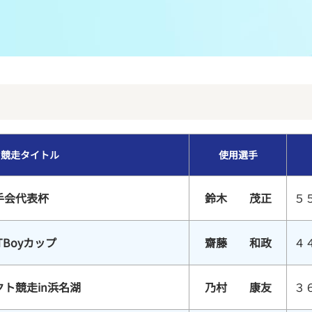
メンバーズルーム
レース別成績
グルメ案内
進入コース別選手成績
外向発売所ウィンピア
全国最近5節
Mooovi浜名湖
水面特性・進入コース別情報
競走タイトル
使用選手
特別観覧施設ROKU浜名湖
水面LIVE
手会代表杯
鈴木 茂正
５
TBoyカップ
齋藤 和政
４
ト競走in浜名湖
乃村 康友
３