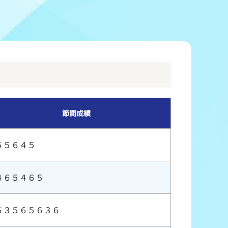
冠レース協賛キャンペーン
ボートレースチケットショップ玉川
＆スポンサー紹介
ボートレースチケットショップ岩間
出走表配布場所
ボートレースチケットショップ富士おやま
コンビニ出走表
ボートレースチケットショップ焼津
節間成績
５５６４５
４６５４６５
６３５６５６３６