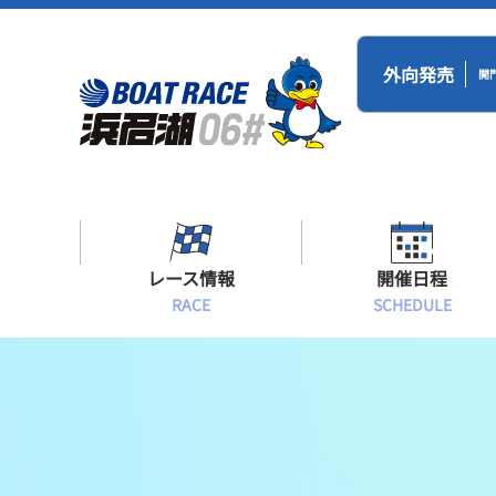
外向発売
開
レース情報
開催日程
RACE
SCHEDULE
シリーズインデックス
BR浜名湖・BT
開催日程
出場予定選手一覧
レース展望