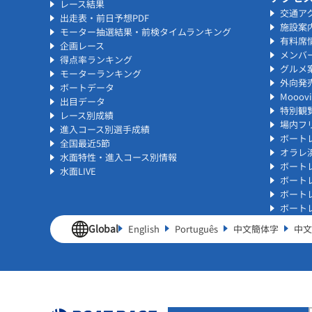
レース結果
交通ア
出走表・前日予想PDF
施設案
モーター抽選結果・前検タイムランキング
有料席
企画レース
メンバ
得点率ランキング
グルメ
モーターランキング
外向発
ボートデータ
Mooo
出目データ
特別観
レース別成績
場内フリ
進入コース別選手成績
ボート
全国最近5節
オラレ
水面特性・進入コース別情報
ボート
水面LIVE
ボート
ボート
ボート
Global
English
Português
中文簡体字
中文