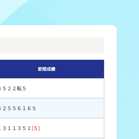
冠レース協賛キャンペーン
ボートレースチケットショップ玉川
＆スポンサー紹介
ボートレースチケットショップ岩間
出走表配布場所
ボートレースチケットショップ富士おやま
コンビニ出走表
ボートレースチケットショップ焼津
節間成績
４５２２転５
４２５５６１６５
１３１１３５１
[５]