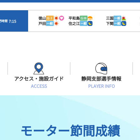
徳山
平和島
三国
ＧⅠ
ＧⅢ
一般
7:15
門時間
戸田
住之江
下関
一般
一般
一般
アクセス・施設ガイド
静岡支部選手情報
ACCESS
PLAYER INFO
Sオラレ浜松
交通アクセス
モーターランキング
静岡支部選手一覧
施設案内
ボートデータ
選手募集
モーター節間成績
有料席情報
出目データ
レーサーズファイル