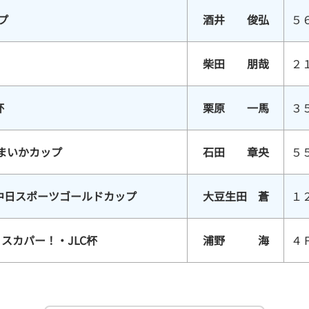
プ
酒井 俊弘
５
柴田 朋哉
２
杯
栗原 一馬
３
まいかカップ
石田 章央
５
中日スポーツゴールドカップ
大豆生田 蒼
１
スカパー！・JLC杯
浦野 海
４