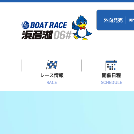
外向発売
開
レース情報
開催日程
RACE
SCHEDULE
シリーズインデックス
BR浜名湖・BT
開催日程
出場予定選手一覧
レース展望