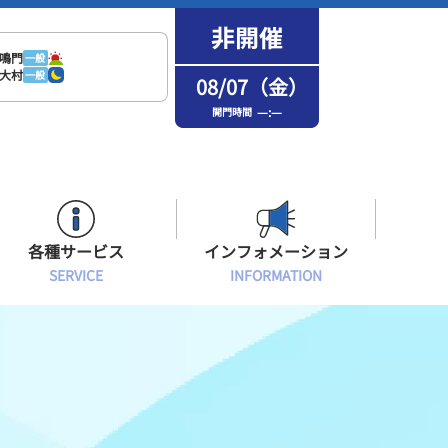
鳴門
一般
大村
一般
08/07（金）
—:—
開門時間
各種サービス
インフォメーション
SERVICE
INFORMATION
はまなPo！カード会員
場内フリーWi-Fiご案内
インフォメーション
メンバーズルーム会員
ボートレース浜名湖の楽しみ方
イベント・ファンサービス
選手応援横断幕について
オラレ浜松