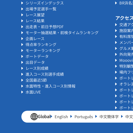
シリーズインデックス
BR浜
出場予定選手一覧
レース展望
アクセ
レース結果
交通ア
出走表・前日予想PDF
施設案
モーター抽選結果・前検タイムランキング
有料席
企画レース
メンバ
得点率ランキング
グルメ
モーターランキング
外向発
ボートデータ
Mooo
出目データ
特別観
レース別成績
場内フリ
進入コース別選手成績
ボート
全国最近5節
オラレ
水面特性・進入コース別情報
ボート
水面LIVE
ボート
ボート
ボート
Global
English
Português
中文簡体字
中文