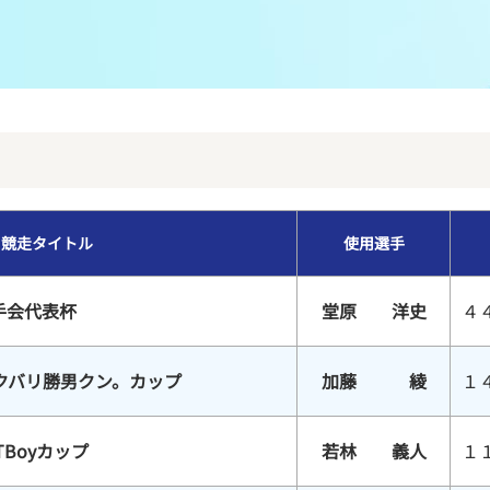
メンバーズルーム
レース別成績
グルメ案内
進入コース別選手成績
外向発売所ウィンピア
全国最近5節
Mooovi浜名湖
水面特性・進入コース別情報
競走タイトル
使用選手
特別観覧施設ROKU浜名湖
水面LIVE
手会代表杯
堂原 洋史
４
クバリ勝男クン。カップ
加藤 綾
１
TBoyカップ
若林 義人
１