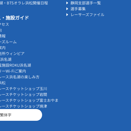
名湖・BTSオラレ浜松開催日程
静岡支部選手一覧
選手募集
レーサーズファイル
ス・施設ガイド
クセス
内
情報
ーズルーム
案内
売所ウィンピア
vi浜名湖
覧施設ROKU浜名湖
ーWi-Fiご案内
レース浜名湖の楽しみ方
浜松
レースチケットショップ玉川
レースチケットショップ岩間
レースチケットショップ富士おやま
レースチケットショップ焼津
繁体字