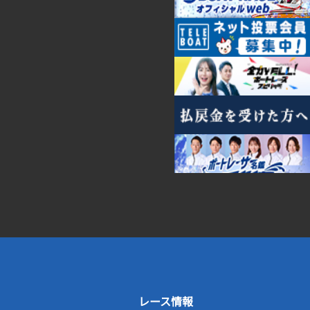
レース情報