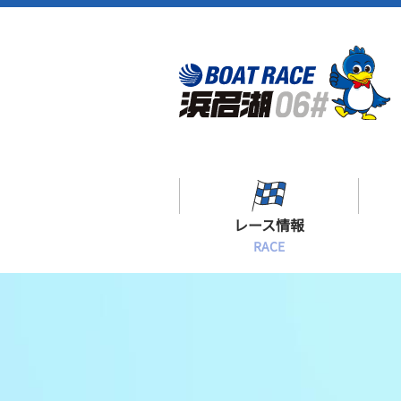
レース情報
RACE
シリーズインデックス
出場予定選手一覧
レース展望