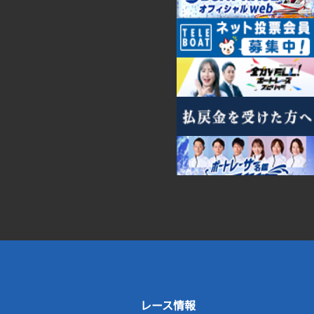
レース情報