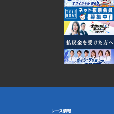
レース情報