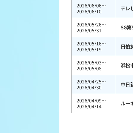
2026/06/06～
テレ
2026/06/10
2026/05/26～
SG
2026/05/31
2026/05/16～
日伯
2026/05/19
2026/05/03～
浜松
2026/05/08
2026/04/25～
中日
2026/04/30
2026/04/09～
ルー
2026/04/14