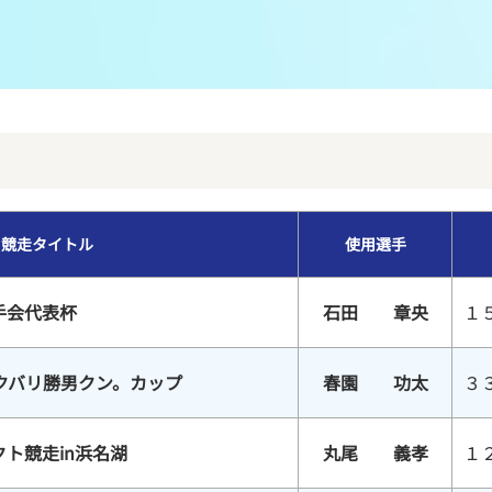
メンバーズルーム
レース別成績
グルメ案内
進入コース別選手成績
外向発売所ウィンピア
全国最近5節
Mooovi浜名湖
水面特性・進入コース別情報
競走タイトル
使用選手
特別観覧施設ROKU浜名湖
水面LIVE
手会代表杯
石田 章央
１
クバリ勝男クン。カップ
春園 功太
３
ト競走in浜名湖
丸尾 義孝
１