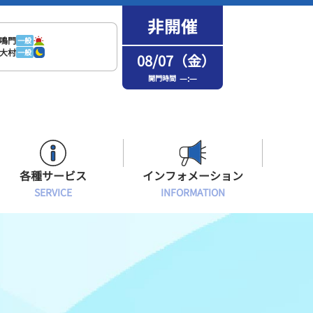
鳴門
一般
大村
一般
08/07（金）
—:—
開門時間
各種サービス
インフォメーション
SERVICE
INFORMATION
はまなPo！カード会員
場内フリーWi-Fiご案内
インフォメーション
メンバーズルーム会員
ボートレース浜名湖の楽しみ方
イベント・ファンサービス
選手応援横断幕について
オラレ浜松