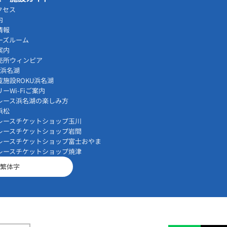
クセス
内
情報
ーズルーム
案内
売所ウィンピア
vi浜名湖
覧施設ROKU浜名湖
ーWi-Fiご案内
レース浜名湖の楽しみ方
浜松
レースチケットショップ玉川
レースチケットショップ岩間
レースチケットショップ富士おやま
レースチケットショップ焼津
繁体字