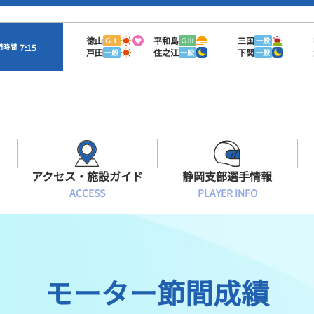
徳山
平和島
三国
ＧⅠ
ＧⅢ
一般
7:15
門時間
戸田
住之江
下関
一般
一般
一般
アクセス・施設ガイド
静岡支部選手情報
ACCESS
PLAYER INFO
Sオラレ浜松
交通アクセス
モーターランキング
静岡支部選手一覧
施設案内
ボートデータ
選手募集
モーター節間成績
有料席情報
出目データ
レーサーズファイル