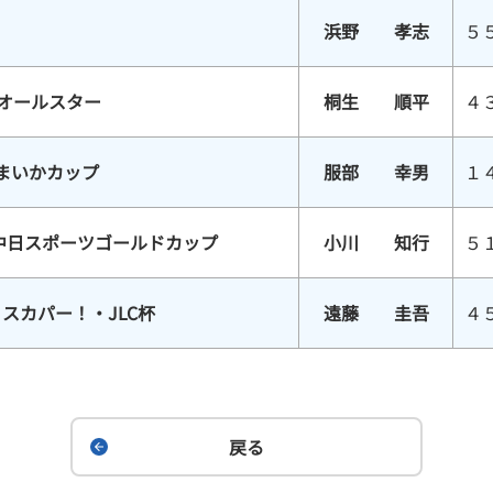
浜野 孝志
５
スオールスター
桐生 順平
４
まいかカップ
服部 幸男
１
中日スポーツゴールドカップ
小川 知行
５
スカパー！・JLC杯
遠藤 圭吾
４
戻る