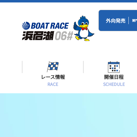
外向発売
開
レース情報
開催日程
RACE
SCHEDULE
シリーズインデックス
BR浜名湖・BT
開催日程
出場予定選手一覧
レース展望