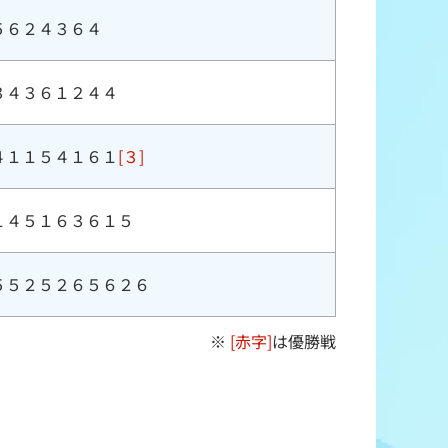
５６２４３６４
３４３６１２４４
４１１５４１６１
[３]
１４５１６３６１５
５５２５２６５６２６
※
[赤字]
は優勝戦