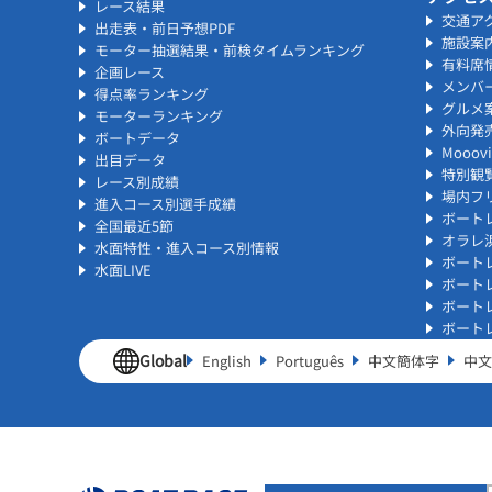
レース結果
交通ア
出走表・前日予想PDF
施設案
モーター抽選結果・前検タイムランキング
有料席
企画レース
メンバ
得点率ランキング
グルメ
モーターランキング
外向発
ボートデータ
Mooo
出目データ
特別観
レース別成績
場内フリ
進入コース別選手成績
ボート
全国最近5節
オラレ
水面特性・進入コース別情報
ボート
水面LIVE
ボート
ボート
ボート
Global
English
Português
中文簡体字
中文