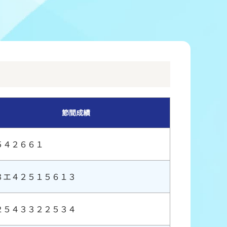
冠レース協賛キャンペーン
ボートレースチケットショップ玉川
＆スポンサー紹介
ボートレースチケットショップ岩間
出走表配布場所
ボートレースチケットショップ富士おやま
コンビニ出走表
ボートレースチケットショップ焼津
節間成績
５４２６６１
３エ４２５１５６１３
２５４３３２２５３４