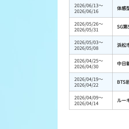
2026/06/13～
体感型
2026/06/16
2026/05/26～
SG
2026/05/31
2026/05/03～
浜松
2026/05/08
2026/04/25～
中日
2026/04/30
2026/04/19～
BTS
2026/04/22
2026/04/09～
ルー
2026/04/14