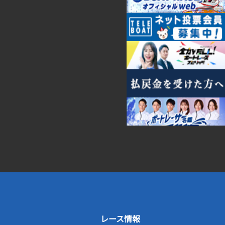
レース情報