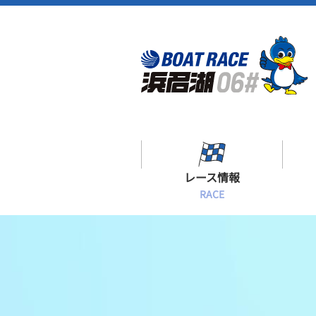
レース情報
RACE
シリーズインデックス
出場予定選手一覧
レース展望