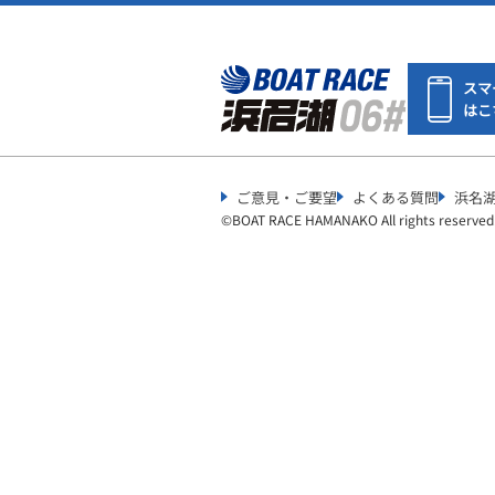
スマ
はこ
ご意見・ご要望
よくある質問
浜名
©︎
BOAT RACE HAMANAKO All rights reserved