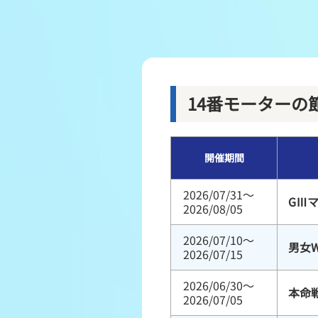
レース結果
出走表・前日予想PDF
モーター抽選結果・前検
14番モーターの
企画レース
開催期間
得点率ランキング
2026/07/31～
GⅢ
2026/08/05
2026/07/10～
男女
2026/07/15
2026/06/30～
本命戦
2026/07/05