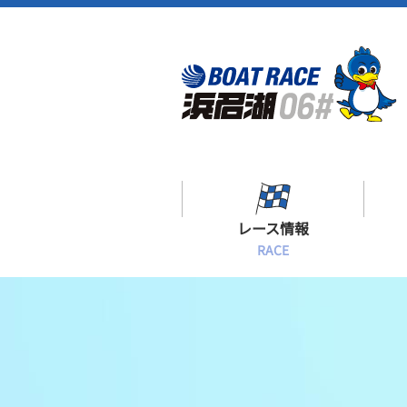
レース情報
RACE
シリーズインデックス
出場予定選手一覧
レース展望