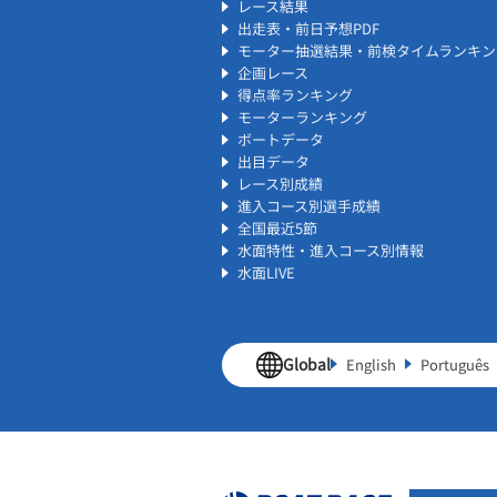
レース結果
出走表・前日予想PDF
モーター抽選結果・前検タイムランキン
企画レース
得点率ランキング
モーターランキング
ボートデータ
出目データ
レース別成績
進入コース別選手成績
全国最近5節
水面特性・進入コース別情報
水面LIVE
Global
English
Português