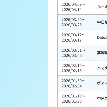
2026/04/09～
ルー
2026/04/14
2026/03/20～
中日
2026/03/25
2026/03/12～
Dai
2026/03/17
2026/03/01～
高塚
2026/03/06
2026/02/10～
ハマ
2026/02/15
2026/01/30～
ヴィー
2026/02/04
2026/01/15～
中日
2026/01/20