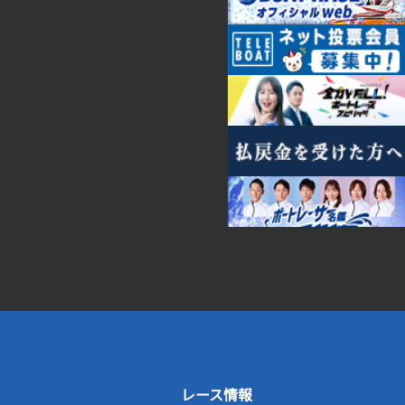
レース情報