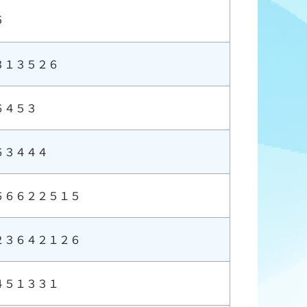
５
３１３５２６
６４５３
６３４４４
６６６２２５１５
２３６４２１２６
４５１３３１