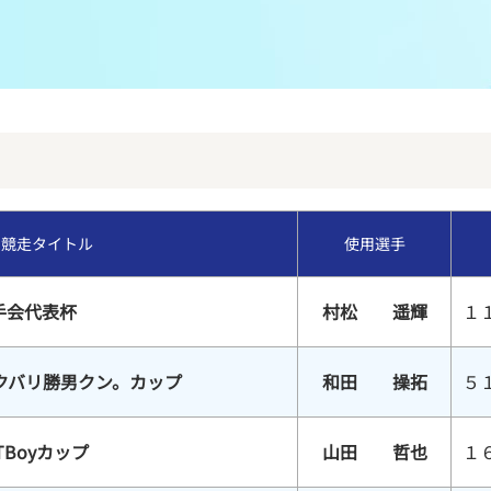
メンバーズルーム
レース別成績
グルメ案内
進入コース別選手成績
外向発売所ウィンピア
全国最近5節
Mooovi浜名湖
水面特性・進入コース別情報
競走タイトル
使用選手
特別観覧施設ROKU浜名湖
水面LIVE
手会代表杯
村松 遥輝
１
クバリ勝男クン。カップ
和田 操拓
５
TBoyカップ
山田 哲也
１