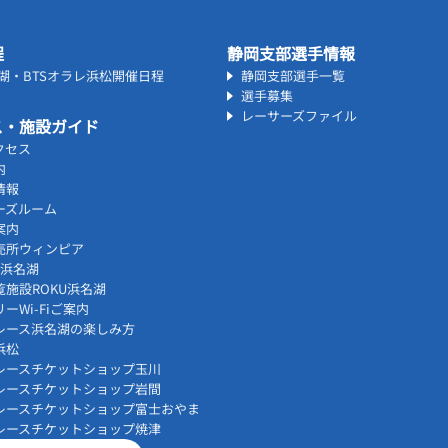
程
静岡支部選手情報
名湖・BTSオラレ浜松開催日程
静岡支部選手一覧
選手募集
レーサーズファイル
ス・施設ガイド
クセス
内
情報
ーズルーム
案内
売所ウィンピア
vi浜名湖
覧施設ROKU浜名湖
ーWi-Fiご案内
レース浜名湖の楽しみ方
浜松
レースチケットショップ玉川
レースチケットショップ岩間
レースチケットショップ富士おやま
レースチケットショップ焼津