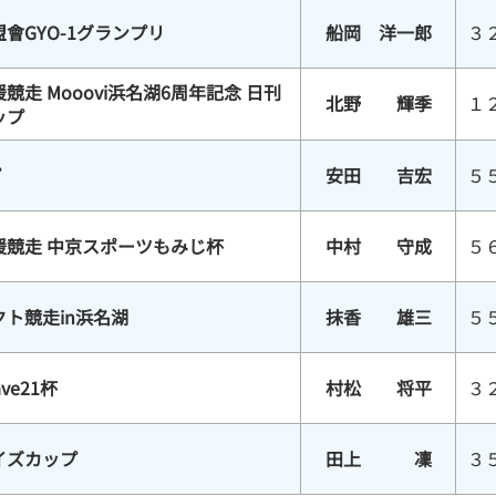
會GYO-1グランプリ
船岡 洋一郎
３
走 Mooovi浜名湖6周年記念 日刊
北野 輝季
１
ップ
プ
安田 吉宏
５
援競走 中京スポーツもみじ杯
中村 守成
５
ト競走in浜名湖
抹香 雄三
５
ve21杯
村松 将平
３
イズカップ
田上 凜
３