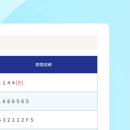
冠レース協賛キャンペーン
ボートレースチケットショップ玉川
＆スポンサー紹介
ボートレースチケットショップ岩間
出走表配布場所
ボートレースチケットショップ富士おやま
コンビニ出走表
ボートレースチケットショップ焼津
節間成績
１１４４
[５]
１６６６５６５
６３２１１２Ｆ５