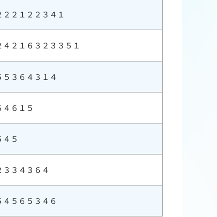
２２２１２２３４１
２４２１６３２３３５１
５５３６４３１４
６４６１５
５４５
２３３４３６４
５４５６５３４６