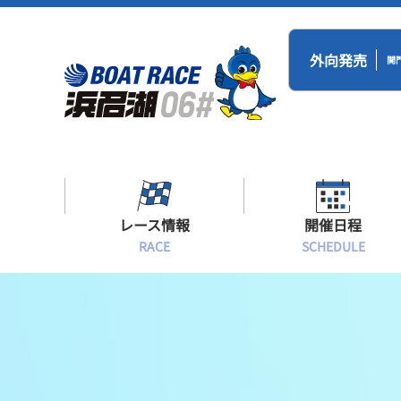
外向発売
開
レース情報
開催日程
RACE
SCHEDULE
シリーズインデックス
BR浜名湖・BT
開催日程
出場予定選手一覧
レース展望