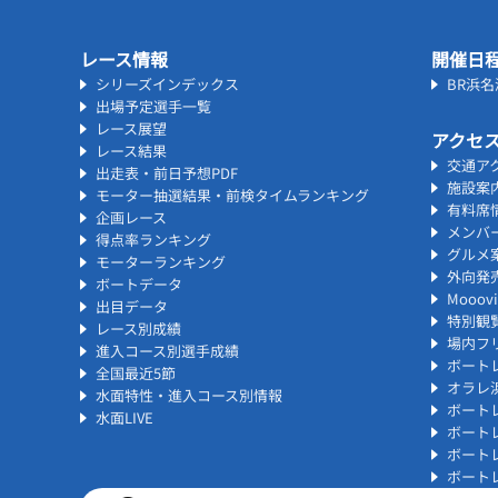
レース情報
開催日
シリーズインデックス
BR浜
出場予定選手一覧
レース展望
アクセ
レース結果
交通ア
出走表・前日予想PDF
施設案
モーター抽選結果・前検タイムランキング
有料席
企画レース
メンバ
得点率ランキング
グルメ
モーターランキング
外向発
ボートデータ
Mooo
出目データ
特別観
レース別成績
場内フリ
進入コース別選手成績
ボート
全国最近5節
オラレ
水面特性・進入コース別情報
ボート
水面LIVE
ボート
ボート
ボート