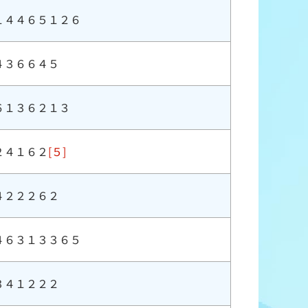
１４４６５１２６
４３６６４５
６１３６２１３
２４１６２
[５]
４２２２６２
４６３１３３６５
３４１２２２