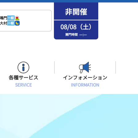
鳴門
一般
大村
一般
08/08（土）
—:—
開門時間
各種サービス
インフォメーション
SERVICE
INFORMATION
はまなPo！カード会員
場内フリーWi-Fiご案内
インフォメーション
メンバーズルーム会員
ボートレース浜名湖の楽しみ方
イベント・ファンサービス
選手応援横断幕について
オラレ浜松