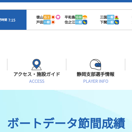
徳山
平和島
三国
ＧⅠ
ＧⅢ
一般
7:15
門時間
戸田
住之江
下関
一般
一般
一般
アクセス・施設ガイド
静岡支部選手情報
ACCESS
PLAYER INFO
Sオラレ浜松
交通アクセス
モーターランキング
静岡支部選手一覧
施設案内
ボートデータ
選手募集
ボートデータ節間成績
有料席情報
出目データ
レーサーズファイル