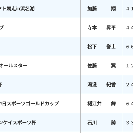
ト競走in浜名湖
加藤 翔
４
プ
寺本 昇平
４
松下 誉士
６
スオールスター
佐藤 翼
１
杯
湯淺 紀香
２
中日スポーツゴールドカップ
樋江井 舞
６
サンケイスポーツ杯
石川 諒
３