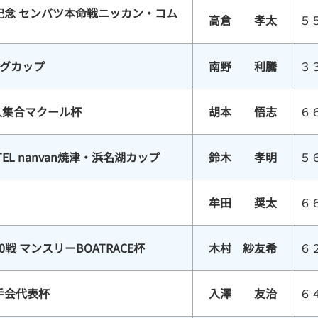
年記念 センバツ本命戦ニッカン・コム
高倉 孝太
５
ィングカップ
南野 利騰
３
人集合マクール杯
胡本 悟志
６
TEL nanvan焼津・浜名湖カップ
鈴木 孝明
５
牟田 奨太
６
戦 マンスリーBOATRACE杯
木村 紗友希
６
手会代表杯
入澤 友治
６